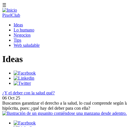
Pasar
☰
al
contenido
PixelClub
principal
Navegación
Ideas
principal
Lo humano
Negocios
Tips
Web saludable
Ideas
¿Y el deber con la salud qué?
06 Oct 25
Buscamos garantizar el derecho a la salud, lo cual comprende según la
hipócrita, pues: ¿qué hay del deber para con ella?